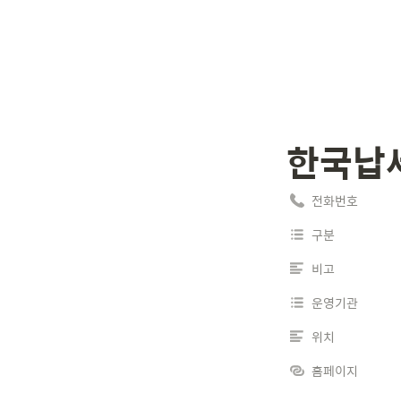
한국납
전화번호
구분
비고
운영기관
위치
홈페이지