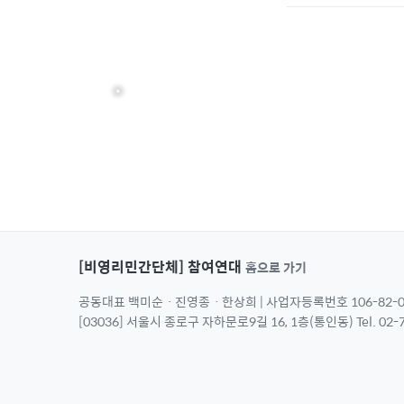
[비영리민간단체] 참여연대
홈으로 가기
공동대표 백미순ㆍ진영종ㆍ한상희 | 사업자등록번호 106-82-0
[03036] 서울시 종로구 자하문로9길 16, 1층(통인동) Tel. 02-7