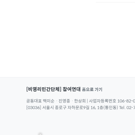
[비영리민간단체] 참여연대
홈으로 가기
공동대표 백미순ㆍ진영종ㆍ한상희 | 사업자등록번호 106-82-0
[03036] 서울시 종로구 자하문로9길 16, 1층(통인동) Tel. 02-7