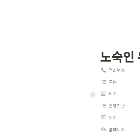
노숙인
전화번호
구분
비고
운영기관
위치
홈페이지