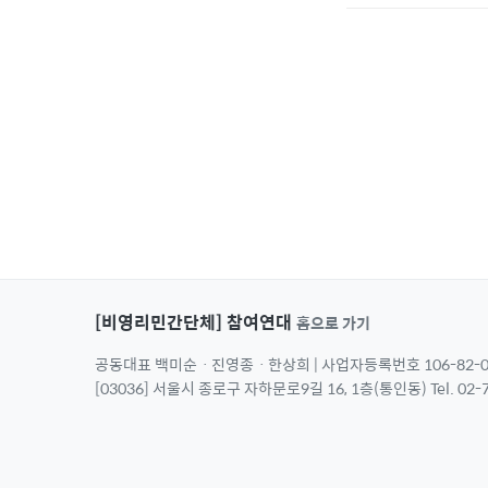
[비영리민간단체] 참여연대
홈으로 가기
공동대표 백미순ㆍ진영종ㆍ한상희 | 사업자등록번호 106-82-0
[03036] 서울시 종로구 자하문로9길 16, 1층(통인동) Tel. 02-7